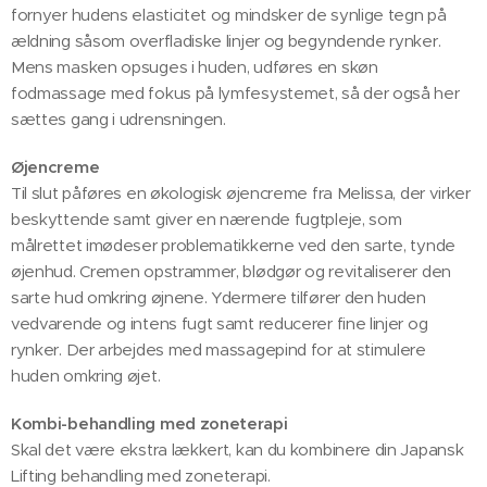
fornyer hudens elasticitet og mindsker de synlige tegn på
ældning såsom overfladiske linjer og begyndende rynker.
Mens masken opsuges i huden, udføres en skøn
fodmassage med fokus på lymfesystemet, så der også her
sættes gang i udrensningen.
Øjencreme
Til slut påføres en økologisk øjencreme fra Melissa, der virker
beskyttende samt giver en nærende fugtpleje, som
målrettet imødeser problematikkerne ved den sarte, tynde
øjenhud. Cremen opstrammer, blødgør og revitaliserer den
sarte hud omkring øjnene. Ydermere tilfører den huden
vedvarende og intens fugt samt reducerer fine linjer og
rynker. Der arbejdes med massagepind for at stimulere
huden omkring øjet.
Kombi-behandling med zoneterapi
Skal det være ekstra lækkert, kan du kombinere din Japansk
Lifting behandling med zoneterapi.