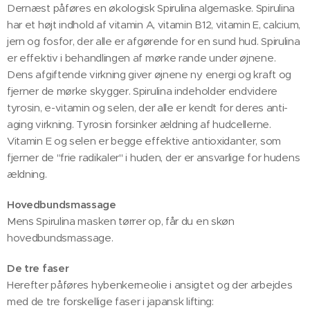
Dernæst påføres en økologisk Spirulina algemaske. Spirulina
har et højt indhold af vitamin A, vitamin B12, vitamin E, calcium,
jern og fosfor, der alle er afgørende for en sund hud. Spirulina
er effektiv i behandlingen af mørke rande under øjnene.
Dens afgiftende virkning giver øjnene ny energi og kraft og
fjerner de mørke skygger. Spirulina indeholder endvidere
tyrosin, e-vitamin og selen, der alle er kendt for deres anti-
aging virkning. Tyrosin forsinker ældning af hudcellerne.
Vitamin E og selen er begge effektive antioxidanter, som
fjerner de "frie radikaler" i huden, der er ansvarlige for hudens
ældning.
Hovedbundsmassage
Mens Spirulina masken tørrer op, får du en skøn
hovedbundsmassage.
De tre faser
Herefter påføres hybenkerneolie i ansigtet og der arbejdes
med de tre forskellige faser i japansk lifting: