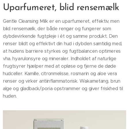
Uparfumeret, blid rensemælk
Gentle Cleansing Milk er en uparfumeret, effektiv, men
blid rensemælk, der både rengør og fungerer som
dybdevirkende fugtpleje i ét og samme produkt. Den
renser blidt og effektivt din hud i dybden samtidig med,
at hudens barriere styrkes og fugtbalancen optimeres
vha. hyarulonsyre og mineraler. Indholdet af naturlige
frugtsyrer hjælper med at opløse og fjerne de døde
hudceller. Kamille, citronmelisse, rosmarin og aloe vera
renser og virker antiinflammatorisk. Wakametang, brun
alge og gladback/poria opstrammer og giver friskhed til
huden.