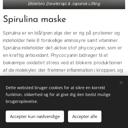
Østerbro Zoneterapi & Japansk Lifting
Spirulina maske
Spirulina er en blå/grøn alge der er rig på proteiner og
indeholder hele 8 forskellige aminosyre samt vitaminer.
Spirulina indeholder det aktive stof phycocyanin, som er
en kraftig antioxidant. Phycocyanin bidrager til at
bekæmpe oxidativt stress ved at blokere produktionen
af de molekyler, der fremmer inflammation i kroppen, og
har dermed en antioxidant og anti-inflammatorisk virkning.
Dette websted bruger cookies for at sikre en korrekt
funktion, sikkerhed og for at give dig den bedst mulige
brugeroplevelse.
Østerbro Zoneterapi, Østerbrogade 56E v/Yogamood, 2100
København Ø, Danmark
Accepter kun nødvendige
Accepter alle
Cookies